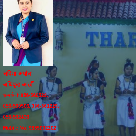
सविता अर्याल
अधिकृत आठौँ
सम्पर्क नंः 056-560529,
056-560506, 056-561229,
056-562436
Mobile No: 9855092202