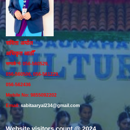
सविता अर्याल
अधिकृत आठौँ
सम्पर्क नंः 056-560529,
056-560506, 056-561229,
056-562436
Mobile No: 9855092202
Email:
sabitaaryal234@gmail.com
Website visitors count @ 2024