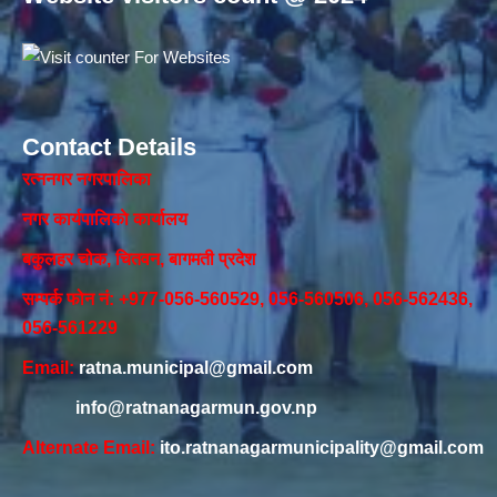
Contact Details
रत्ननगर नगरपालिका
नगर कार्यपालिकाे कार्यालय‍
बकुलहर चोक, चितवन, बागमती प्रदेश
सम्पर्क फोन नं: +977-056-560529, 056-560506, 056-562436,
056-561229
Email:
ratna.municipal@gmail.com
info@ratnanagarmun.gov.np
Alternate Email:
ito.ratnanagarmunicipality@gmail.com