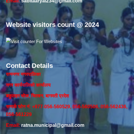
Email:
sabitaaryal234@gmail.com
Website visitors count @ 2024
Contact Details
रत्ननगर नगरपालिका
नगर कार्यपालिकाे कार्यालय‍
बकुलहर चोक, चितवन, बागमती प्रदेश
सम्पर्क फोन नं: +977-056-560529, 056-560506, 056-562436,
056-561229
Email:
ratna.municipal@gmail.com