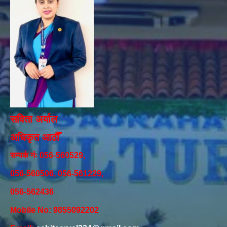
सविता अर्याल
अधिकृत आठौँ
सम्पर्क नंः 056-560529,
056-560506, 056-561229,
056-562436
Mobile No: 9855092202