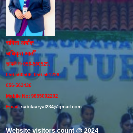
सविता अर्याल
अधिकृत आठौँ
सम्पर्क नंः 056-560529,
056-560506, 056-561229,
056-562436
Mobile No: 9855092202
Email:
sabitaaryal234@gmail.com
Website visitors count @ 2024