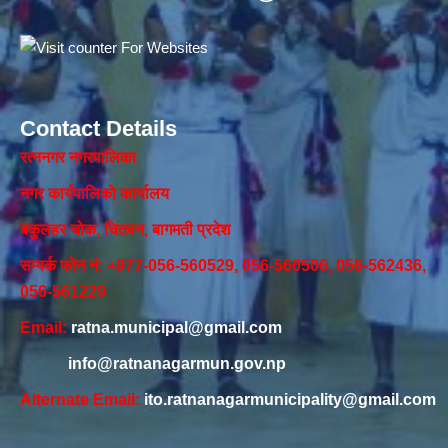
Contact Details
रत्ननगर नगरपालिका
नगर कार्यपालिकाे कार्यालय‍
बकुलहर चोक, चितवन, बागमती प्रदेश
सम्पर्क फोन नं: +977-056-560529, 056-560506, 056-562436,
056-561229
Email:
ratna.municipal@gmail.com
info@ratnanagarmun.gov.np
Alternate Email:
ito.ratnanagarmunicipality@gmail.com