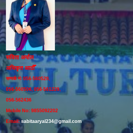
सविता अर्याल
अधिकृत आठौँ
सम्पर्क नंः 056-560529,
056-560506, 056-561229,
056-562436
Mobile No: 9855092202
Email:
sabitaaryal234@gmail.com