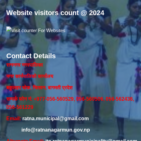
Website visitors count @ 2024
Contact Details
रत्ननगर नगरपालिका
नगर कार्यपालिकाे कार्यालय‍
बकुलहर चोक, चितवन, बागमती प्रदेश
सम्पर्क फोन नं: +977-056-560529, 056-560506, 056-562436,
056-561229
Email:
ratna.municipal@gmail.com
info@ratnanagarmun.gov.np