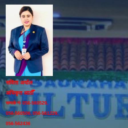
सविता अर्याल
अधिकृत आठौँ
सम्पर्क नंः 056-560529,
056-560506, 056-561229,
056-562436