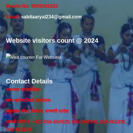
Mobile No: 9855092202
Email:
sabitaaryal234@gmail.com
Website visitors count @ 2024
Contact Details
रत्ननगर नगरपालिका
नगर कार्यपालिकाे कार्यालय‍
बकुलहर चोक, चितवन, बागमती प्रदेश
सम्पर्क फोन नं: +977-056-560529, 056-560506, 056-562436,
056-561229