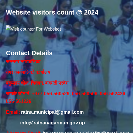
Website visitors count @ 2024
Contact Details
रत्ननगर नगरपालिका
नगर कार्यपालिकाे कार्यालय‍
बकुलहर चोक, चितवन, बागमती प्रदेश
सम्पर्क फोन नं: +977-056-560529, 056-560506, 056-562436,
056-561229
Email:
ratna.municipal@gmail.com
info@ratnanagarmun.gov.np