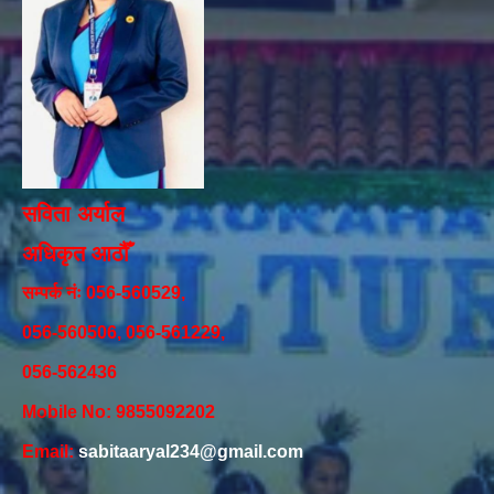
सविता अर्याल
अधिकृत आठौँ
सम्पर्क नंः 056-560529,
056-560506, 056-561229,
056-562436
Mobile No: 9855092202
Email:
sabitaaryal234@gmail.com