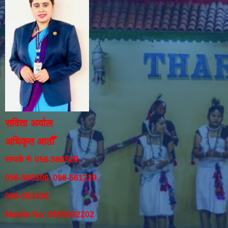
सविता अर्याल
अधिकृत आठौँ
सम्पर्क नंः 056-560529,
056-560506, 056-561229,
056-562436
Mobile No: 9855092202