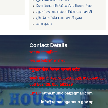
जिल्ला विकास समितिको कार्यालय चितवन, नेपाल
पशुपन्छी तथा मत्स्य विकास निर्देशानलय, बागमती
कृषि विकास निर्देशनालय, बागमती प्रदेश
रक्षा मन्त्रालय
Contact Details
रत्ननगर नगरपालिका
नगर कार्यपालिकाे कार्यालय‍
बकुलहर चोक, चितवन, बागमती प्रदेश
सम्पर्क फोन नं: +977-056-560529, 056-560506,
056-562436, 056-561229
Email:
ratna.municipal@gmail.com
info@ratnanagarmun.gov.np