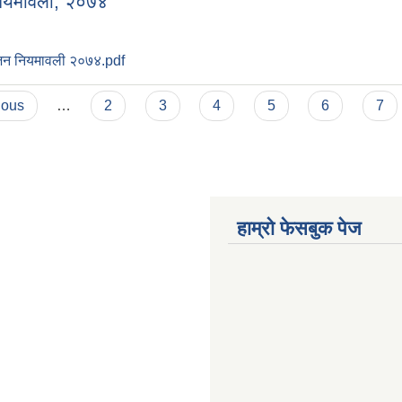
नियमावली, २०७४
भाजन नियमावली २०७४.pdf
ious
…
2
3
4
5
6
7
हाम्रो फेसबुक पेज